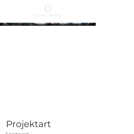
Trail Verbier by
UTMB
Projektart